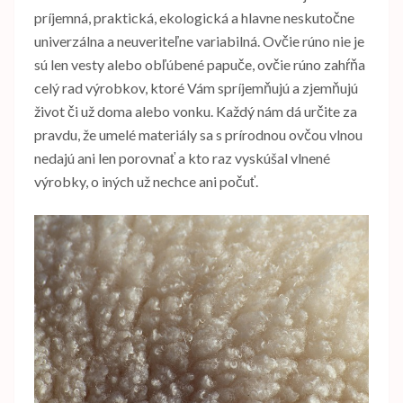
príjemná, praktická, ekologická a hlavne neskutočne
univerzálna a neuveriteľne variabilná. Ovčie rúno nie je
sú len vesty alebo obľúbené papuče, ovčie rúno zahŕňa
celý rad výrobkov, ktoré Vám spríjemňujú a zjemňujú
život či už doma alebo vonku. Každý nám dá určite za
pravdu, že umelé materiály sa s prírodnou ovčou vlnou
nedajú ani len porovnať a kto raz vyskúšal vlnené
výrobky, o iných už nechce ani počuť.