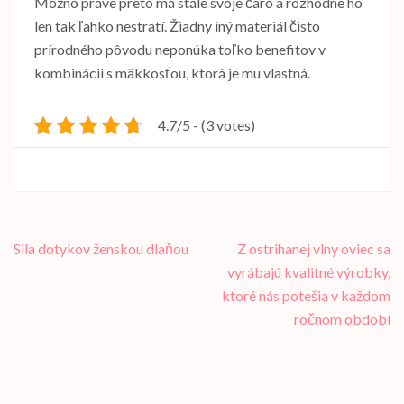
Možno práve preto má stále svoje čaro a rozhodne ho
len tak ľahko nestratí. Žiadny iný materiál čisto
prírodného pôvodu neponúka toľko benefitov v
kombinácií s mäkkosťou, ktorá je mu vlastná.
4.7/5 - (3 votes)
Navigace
Sila dotykov ženskou dlaňou
Z ostrihanej vlny oviec sa
pro
vyrábajú kvalitné výrobky,
příspěvek
ktoré nás potešia v každom
ročnom období