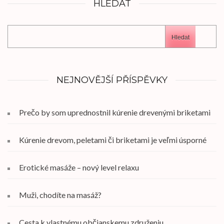
HLEDAT
Hledat
NEJNOVĚJŠÍ PŘÍSPĚVKY
Prečo by som uprednostnil kúrenie drevenými briketami
Kúrenie drevom, peletami či briketami je veľmi úsporné
Erotické masáže – nový level relaxu
Muži, chodíte na masáž?
Cesta k vlastnému občianskemu združeniu