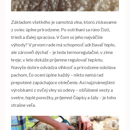
Základom všetkého je samotná vlna, ktorú získavame
z oviec úplne prirodzene. Po ostrihaní sa rúno čistí,
triedi a ďalej spracúva. V čom sú jeho najväčšie
výhody? V prvom rade má schopnosť udržiavať teplo,
ale zároveň dýchať – je teda termoregulačné, v zime
hreje, v lete dokáže príjemne regulovať teplotu.
Navyše dobre odvádza vlhkosť a prirodzene odoláva
pachom, čo ocení úplne každý – nikto nemá rad
prepotené zapáchajúce oblečenie. Asi najznámejšími
výrobkami z ovčej vlny sú odevy – obľúbené vesty a
svetre, teplé ponožky, príjemné čiapky a šály – je toho
strašne veľa.