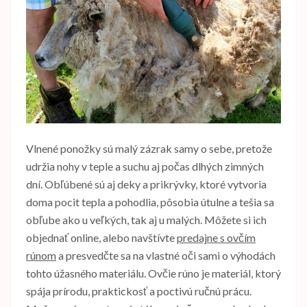
Vlnené ponožky sú malý zázrak samy o sebe, pretože
udržia nohy v teple a suchu aj počas dlhých zimných
dní. Obľúbené sú aj deky a prikrývky, ktoré vytvoria
doma pocit tepla a pohodlia, pôsobia útulne a tešia sa
obľube ako u veľkých, tak aj u malých. Môžete si ich
objednať online, alebo navštívte
predajne s ovčím
rúnom
a presvedčte sa na vlastné oči sami o výhodách
tohto úžasného materiálu.
Ovčie rúno je materiál, ktorý
spája prírodu, praktickosť a poctivú ručnú prácu.