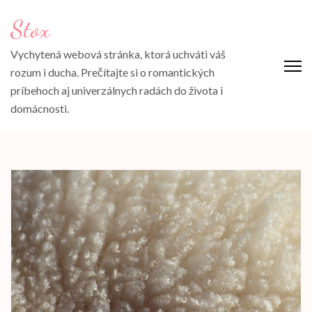
Přeskočit
Stox
na
obsah
Vychytená webová stránka, ktorá uchváti váš
(stiskněte
rozum i ducha. Prečítajte si o romantických
Enter)
príbehoch aj univerzálnych radách do života i
domácnosti.