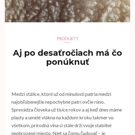
PRODUKTY
Aj po desaťročiach má čo
ponúknuť
Medzi stálice, ktoré už od minulosti patria medzi
najobľúbenejšie nepochybne patrí ovčie rúno.
Sprevádza človeka už tisíce rokov a aj keď dnes máme
plasty a umelé vlákna na každom kroku takmer vo
všetkom, prírodná vlna si stále drží svoje stabilné
neohrozené miesto. Niet sa čomu čudovať – je