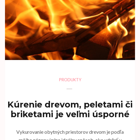
PRODUKTY
Kúrenie drevom, peletami či
briketami je veľmi úsporné
Vykurovanie obytných priestorov drevom je podľa
môjho názoru úplne ideálny spôsob, ako udržať v