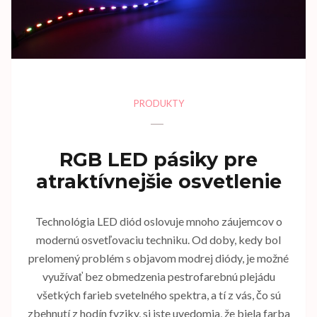
PRODUKTY
RGB LED pásiky pre
atraktívnejšie osvetlenie
Technológia LED diód oslovuje mnoho záujemcov o
modernú osvetľovaciu techniku. Od doby, kedy bol
prelomený problém s objavom modrej diódy, je možné
využívať bez obmedzenia pestrofarebnú plejádu
všetkých farieb svetelného spektra, a tí z vás, čo sú
zbehnutí z hodín fyziky, si iste uvedomia, že biela farba