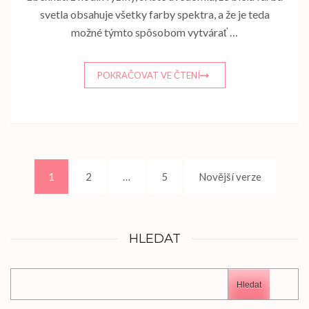
svetla obsahuje všetky farby spektra, a že je teda
možné týmto spôsobom vytvárať …
POKRAČOVAT VE ČTENÍ
Stránkování
Stránka
Stránka
Stránka
1
2
…
5
Novější verze
příspěvků
HLEDAT
Hledat