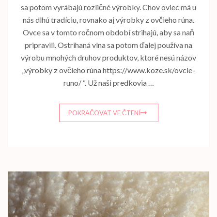
sa potom vyrábajú rozličné výrobky. Chov oviec má u
nás dlhú tradíciu, rovnako aj výrobky z ovčieho rúna.
Ovce sa v tomto ročnom období strihajú, aby sa naň
pripravili. Ostrihaná vlna sa potom ďalej používa na
výrobu mnohých druhov produktov, ktoré nesú názov
„výrobky z ovčieho rúna https://www.koze.sk/ovcie-
runo/ “. Už naši predkovia …
POKRAČOVAT VE ČTENÍ