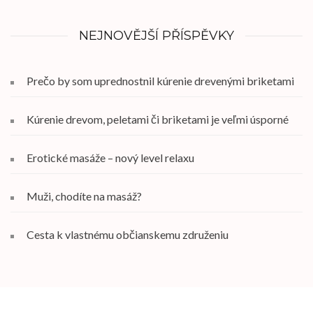
NEJNOVĚJŠÍ PŘÍSPĚVKY
Prečo by som uprednostnil kúrenie drevenými briketami
Kúrenie drevom, peletami či briketami je veľmi úsporné
Erotické masáže – nový level relaxu
Muži, chodíte na masáž?
Cesta k vlastnému občianskemu združeniu