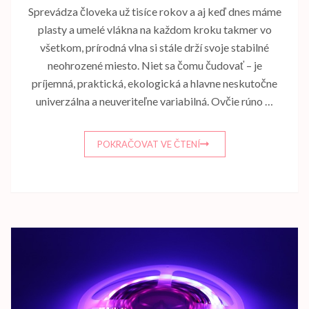
Sprevádza človeka už tisíce rokov a aj keď dnes máme
plasty a umelé vlákna na každom kroku takmer vo
všetkom, prírodná vlna si stále drží svoje stabilné
neohrozené miesto. Niet sa čomu čudovať – je
príjemná, praktická, ekologická a hlavne neskutočne
univerzálna a neuveriteľne variabilná. Ovčie rúno …
POKRAČOVAT VE ČTENÍ