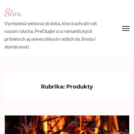
Přeskočit
Stox
na
obsah
Vychytená webová stránka, ktorá uchváti váš
(stiskněte
rozum i ducha. Prečítajte si o romantických
Enter)
príbehoch aj univerzálnych radách do života i
domácnosti.
Rubrika:
Produkty