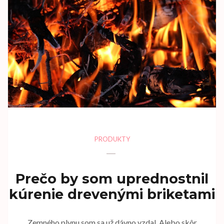
PRODUKTY
Prečo by som uprednostnil
kúrenie drevenými briketami
Zemného plynu som sa už dávno vzdal. Alebo skôr