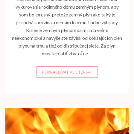
vykurovania rodinného domu zemným plynom, aby
som bol presný, pretože zemný plyn ako taký je
prírodná surovina a nemám k nemu žiadne výhrady.
Kúrenie zemným plynom sa mi zdá veľmi
neekonomické a navyše ste závislí od kolísajúcich cien
plynu na trhu a tiež od distribučnej siete. Za plyn
musíte platiť zbytočne …
POKRAČOVAT VE ČTENÍ