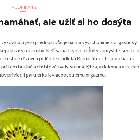
PODNIKANIE
namáhať, ale užiť si ho dosýta
 vyzdvihujú jeho prednosti, čo je najmä vyvrcholenie a orgastický
ej aktivity a námahy. Keď sa nad tým do hĺbky zamyslíte, sex, to j
o existuje rôznych polôh, len indická Kamasútra ich spomína cez
ri tom brušné a chrbtové svaly, stehná, lýtka, a dokonca aj tricep
, aby priviedli partnerku k viacpočetnému orgazmu.