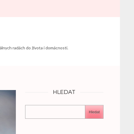
álnych radách do života i domácnosti.
HLEDAT
Hledat