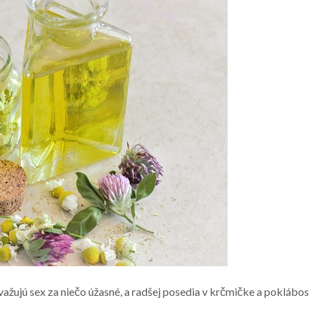
ažujú sex za niečo úžasné, a radšej posedia v krčmičke a poklábos