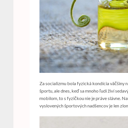
Za socializmu bola fyzická kondícia väčšiny n
športu, ale dnes, keď sa mnoho ľudí živí seda
mobilom, to s fyzičkou nie je práve slávne. N
vyslovených športových nadšencov je len zlo