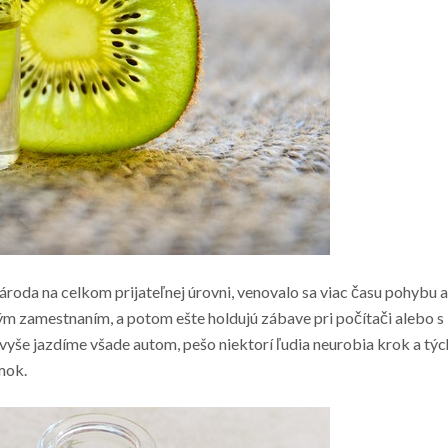
ároda na celkom prijateľnej úrovni, venovalo sa viac času pohybu a
vým zamestnaním, a potom ešte holdujú zábave pri počítači alebo s
avyše jazdíme všade autom, pešo niektorí ľudia neurobia krok a týc
mok.