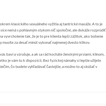
krem klasického sexuálneho vyžitia aj tantrické masáže. A to je
a síce nemá s pohlavným stykom nič spoločné, ale dokáže rozprúdiť
na vyvrcholenie tak, že je to pre klienta lepší zážitok, ako búšenie
y musíte za desať minút vykonať najmenej dvesto klikov.
o vás baví a vzrušuje, a ak sa rád kocháte ženskými prsiami, klinom,
tko je vám tu k dispozícii. Bez fyzickej námahy si lepšie užijete
iečím, čo budete vyhľadávať častejšie, a možno to aj skúšať v