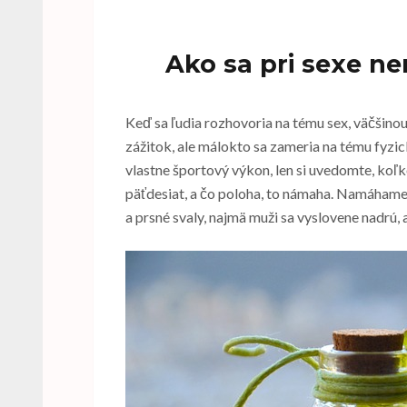
Ako sa pri sexe ne
Keď sa ľudia rozhovoria na tému sex, väčšinou
zážitok, ale málokto sa zameria na tému fyzick
vlastne športový výkon, len si uvedomte, koľk
päťdesiat, a čo poloha, to námaha. Namáhame p
a prsné svaly, najmä muži sa vyslovene nadrú