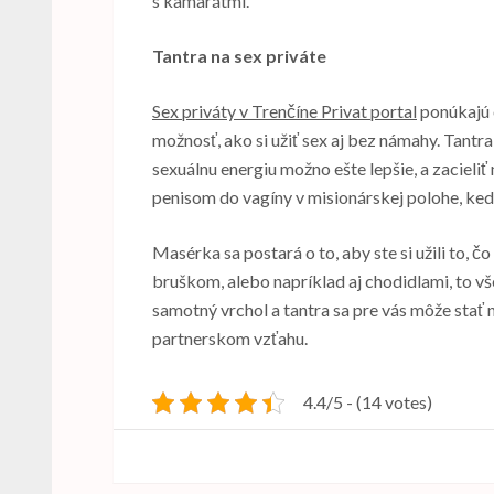
s kamarátmi.
Tantra na sex priváte
Sex priváty v Trenčíne Privat portal
ponúkajú o
možnosť, ako si užiť sex aj bez námahy. Tantr
sexuálnu energiu možno ešte lepšie, a zacieliť 
penisom do vagíny v misionárskej polohe, ked
Masérka sa postará o to, aby ste si užili to, č
bruškom, alebo napríklad aj chodidlami, to vše
samotný vrchol a tantra sa pre vás môže stať n
partnerskom vzťahu.
4.4/5 - (14 votes)