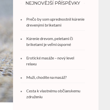
NEJNOVĚJŠÍ PŘÍSPĚVKY
Prečo by som uprednostnil kúrenie
drevenými briketami
Kúrenie drevom, peletami či
briketami je veľmi úsporné
Erotické masáže – nový level
relaxu
Muži, chodíte na masáž?
Cesta k vlastnému občianskemu
združeniu