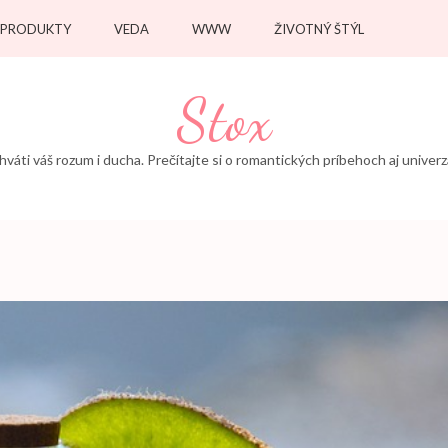
PRODUKTY
VEDA
WWW
ŽIVOTNÝ ŠTÝL
Stox
áti váš rozum i ducha. Prečítajte si o romantických príbehoch aj univerz