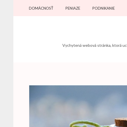
Přeskočit
DOMÁCNOSŤ
PENIAZE
PODNIKANIE
na
obsah
(stiskněte
Enter)
Vychytená webová stránka, ktorá uchv