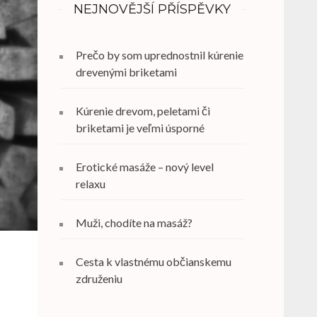
NEJNOVĚJŠÍ PŘÍSPĚVKY
Prečo by som uprednostnil kúrenie
drevenými briketami
Kúrenie drevom, peletami či
briketami je veľmi úsporné
Erotické masáže – nový level
relaxu
Muži, chodíte na masáž?
Cesta k vlastnému občianskemu
združeniu