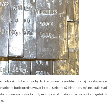
achádza si obľubu u mnohých. Preto si určite urobte obraz aj vy a dajte sa 
v striebre bude predstavovať istotu. Striebro už historicky má neustále svo
itá nominálna hodnota vždy existuje a tak máte v striebre určitý majetok. 
ie.