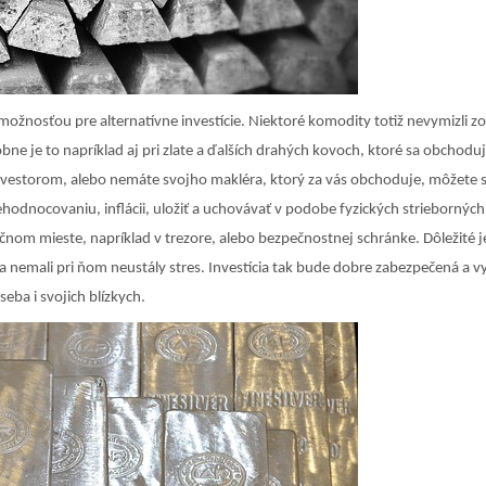
 možnosťou pre alternatívne investície. Niektoré komodity totiž nevymizli zo
bne je to napríklad aj pri zlate a ďalších drahých kovoch, ktoré sa obchoduj
investorom, alebo nemáte svojho makléra, ktorý za vás obchoduje, môžete s
ehodnocovaniu, inflácii, uložiť a uchovávať v podobe fyzických strieborných
nom mieste, napríklad v trezore, alebo bezpečnostnej schránke. Dôležité j
a nemali pri ňom neustály stres. Investícia tak bude dobre zabezpečená a v
seba i svojich blízkych.