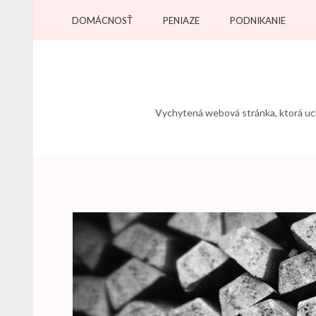
Přeskočit
DOMÁCNOSŤ
PENIAZE
PODNIKANIE
na
obsah
(stiskněte
Enter)
Vychytená webová stránka, ktorá uchv