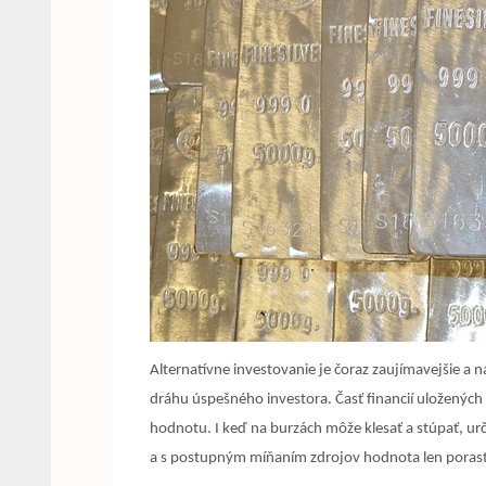
Alternatívne investovanie je čoraz zaujímavejšie a n
dráhu úspešného investora. Časť financií uložených 
hodnotu. I keď na burzách môže klesať a stúpať, urč
a s postupným míňaním zdrojov hodnota len porast