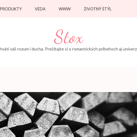
PRODUKTY
VEDA
WWW
ŽIVOTNÝ ŠTÝL
Stox
áti váš rozum i ducha. Prečítajte si o romantických príbehoch aj univerz