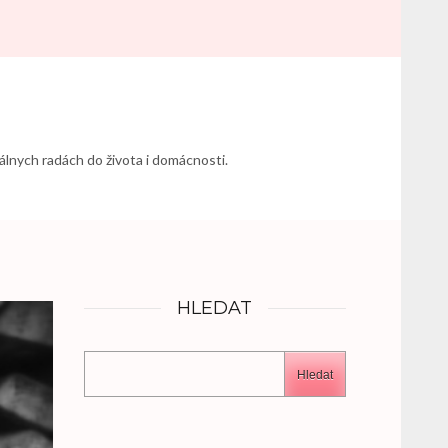
álnych radách do života i domácnosti.
HLEDAT
Hledat