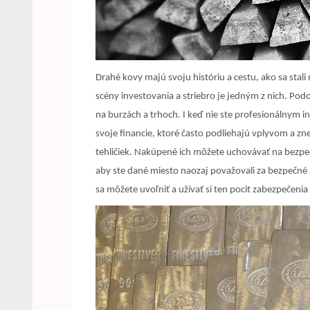
Drahé kovy majú svoju históriu a cestu, ako sa stali
scény investovania a striebro je jedným z nich. Podo
na burzách a trhoch. I keď nie ste profesionálnym 
svoje financie, ktoré často podliehajú vplyvom a zn
tehličiek. Nakúpené ich môžete uchovávať na bezpeč
aby ste dané miesto naozaj považovali za bezpečné 
sa môžete uvoľniť a užívať si ten pocit zabezpečenia 