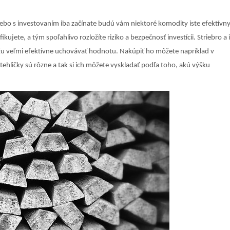
lebo s investovaním iba začínate budú vám niektoré komodity iste efektív
ikujete, a tým spoľahlivo rozložíte riziko a bezpečnosť investícii. Striebro a 
u veľmi efektívne uchovávať hodnotu. Nakúpiť ho môžete napríklad v
tehličky sú rôzne a tak si ich môžete vyskladať podľa toho, akú výšku