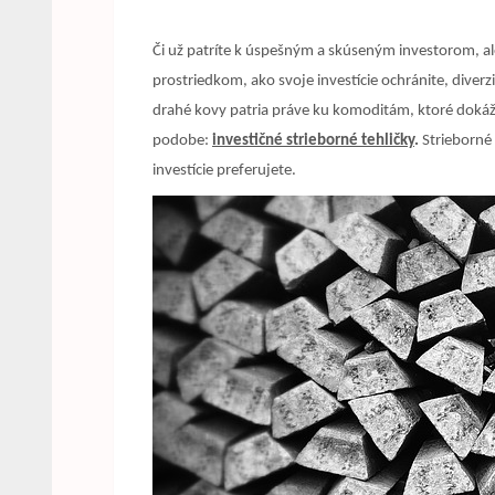
Či už patríte k úspešným a skúseným investorom, a
prostriedkom, ako svoje investície ochránite, diverzif
drahé kovy patria práve ku komoditám, ktoré dokáž
podobe:
investičné strieborné tehličky
.
Strieborné 
investície preferujete.